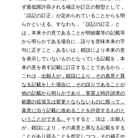
ず最低限許容される補正や訂正の類型として，
「誤記の訂正」が定められていることからも明
らかといえる。すなわち，「誤記の訂正」と
は，本来その意であることが明細書等の記載等
から明らかである場合に，誤りを意味本来の字
句に正すこと，あるいは，錯誤により本来の意
を表示していないものとなっている記載を，本
来の意を表す記載に訂正することであるから，
これは，
出願人が，錯誤により，その真意と異
なる記載をした場合に，その誤りであることが
他の記載から明らかであり，実質上特許請求の
範囲の拡張又は変更とならないものに限って，
真意に沿う記載に改めることを許容するものと
いうことができる。
そうすると，法は，出願人
が，錯誤により，その真意と異なる記載をする
ことがあり得ることを想定しつつ，その補正や