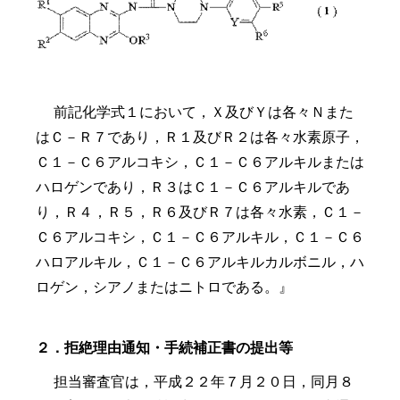
前記化学式１において，Ｘ及びＹは各々Ｎまた
はＣ－Ｒ
７
であり，Ｒ
１
及びＲ
２
は各々水素原子，
Ｃ
１
－Ｃ
６
アルコキシ，Ｃ
１
－Ｃ
６
アルキルまたは
ハロゲンであり，Ｒ
３
はＣ
１
－Ｃ
６
アルキルであ
り，Ｒ
４
，Ｒ
５
，Ｒ
６
及びＲ
７
は各々水素，Ｃ
１
－
Ｃ
６
アルコキシ，Ｃ
１
－Ｃ
６
アルキル，Ｃ
１
－Ｃ
６
ハロアルキル，Ｃ
１
－Ｃ
６
アルキルカルボニル，ハ
ロゲン，シアノまたはニトロである。』
２．拒絶理由通知・手続補正書の提出等
担当審査官は，平成２２年７月２０日，同月８