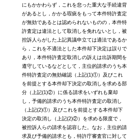
にもかかわらず，これを怠った重大な手続違背
があるとし，かかる瑕疵をもって本件特許査定
が無効であるとは認められないものの，本件特
許査定は違法として取消しを免れないとし，被
控訴人らがした上記異議申立ては適法であるか
ら，これを不適法とした本件却下決定は誤りで
あり，本件特許査定取消しの訴えは出訴期間を
遵守しているなどとして，主位的請求のうち本
件特許査定の無効確認（上記(1)①）及びこれ
を前提とする本件却下決定の取消しを求める部
分（上記(1)②）に係る請求をいずれも棄却
し，予備的請求のうち本件特許査定の取消し
（上記(2)①）及びこれを前提とする本件却下
決定の取消し（上記(2)②）を求める限度で，
被控訴人らの請求を認容した。なお，主位的請
求及び予備的請求とも，特許庁審査官に対して