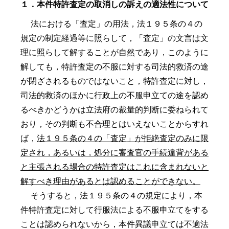
１．本件特許査定の取消しの訴えの適法性について
法における「査定」の用法，法１９５条の４の
規定の制定経過等に照らして，「査定」の文言は文
理に照らして解することが自然であり，このように
解しても，特許査定の不服に対する司法的救済の途
が閉ざされるものではないこと，特許査定に対し，
司法的救済のほかに行政上の不服申立ての途を認め
るべきかどうかは立法府の裁量的判断に委ねられて
おり，その判断も不合理とはいえないことからすれ
ば，
法１９５条の４の「査定」が拒絶査定のみに限
定され，あるいは，処分に審査官の手続違背がある
と主張される場合の特許査定はこれに含まれないと
解すべき理由があるとは認めることができない。
そうすると，法１９５条の４の規定により，本
件特許査定に対して行服法による不服申立てをする
ことは認められないから，本件異議申立ては不適法