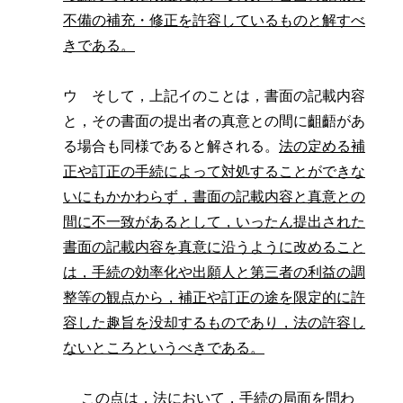
不備の補充・修正を許容しているものと解すべ
きである。
ウ そして，上記イのことは，書面の記載内容
と，その書面の提出者の真意との間に齟齬があ
る場合も同様であると解される。
法の定める補
正や訂正の手続によって対処することができな
いにもかかわらず，書面の記載内容と真意との
間に不一致があるとして，いったん提出された
書面の記載内容を真意に沿うように改めること
は，手続の効率化や出願人と第三者の利益の調
整等の観点から，補正や訂正の途を限定的に許
容した趣旨を没却するものであり，法の許容し
ないところというべきである。
この点は，法において，手続の局面を問わ