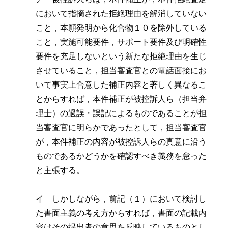
において指摘された拒絶理由を解消していない
こと，本願発明から化合物１０を除外している
こと，実施可能要件，サポート要件及び明確性
要件を充足しないという新たな拒絶理由を生じ
させていること，担当審査官との電話面接にお
いて事実上合意した補正内容と著しく異なるこ
とからすれば，本件補正が被控訴人ら（担当弁
理士）の過誤・誤記によるものであることが担
当審査官に明らかであったとして，担当審査官
が，本件補正の内容が被控訴人らの真意に沿う
ものであるかどうかを確認すべき義務を怠った
と主張する。
イ しかしながら，前記（１）において検討し
た書面主義の考え方からすれば，書面の記載内
容はその提出者の意思を反映しているものとし