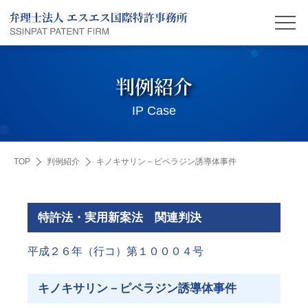
判例紹介
IP Case
TOP
判例紹介
キノキサリン－ピペラジン誘導体事件
特許法・実用新案法 関連判決
平成２６年（行コ）第１０００４号
キノキサリン－ピペラジン誘導体事件