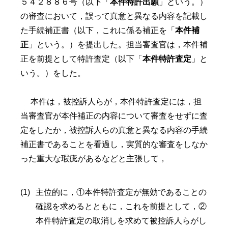
５４２８８６号（以下「
本件特許出願
」という。）
の審査において，誤って真意と異なる内容を記載し
た手続補正書（以下，これに係る補正を「
本件補
正
」という。）を提出した。担当審査官は，本件補
正を前提として特許査定（以下「
本件特許査定
」と
いう。）をした。
本件は，被控訴人らが，本件特許査定には，担
当審査官が本件補正の内容について審査をせずに査
定をしたか，被控訴人らの真意と異なる内容の手続
補正書であることを看過し，実質的な審査をしなか
った重大な瑕疵があるなどと主張して，
主位的に，①本件特許査定が無効であることの
確認を求めるとともに，これを前提として，②
本件特許査定の取消しを求めて被控訴人らがし