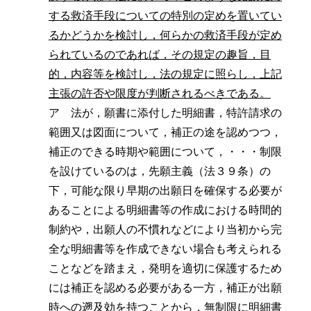
する救済手段についての特別の定めを置いてい
るかどうかを検討し，何らかの救済手段が定め
られているのであれば，その規定の趣旨，目
的，内容等を検討し，法の規定に照らし，上記
主張の許否や限度が判断されるべきである。
ア 法が，願書に添付した明細書，特許請求の
範囲又は図面について，補正の途を認めつつ，
補正のできる時期や範囲について，・・・制限
を設けているのは，先願主義（法３９条）の
下，可能な限り早期の出願日を確保する必要が
あることによる明細書等の作成における時間的
制約や，出願人の不慣れなどにより当初から完
全な明細書等を作成できない場合も考えられる
ことなどを踏まえ，発明を適切に保護するため
には補正を認める必要がある一方，補正が出願
時への遡及効を持つことから，無制限に明細書