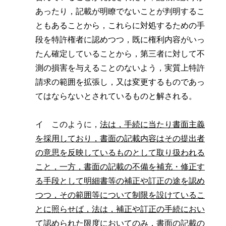
あったり，記載が明瞭でないことが判明するこ
ともあることから，これらに対処するための手
段を特許権者に認めつつ，既に権利内容がいっ
たん確定していることから，第三者に対して不
測の損害を与えることのないよう，実質上特許
請求の範囲を拡張し，又は変更するものであっ
てはならないとされているものと解される。
イ このように，
法は，手続に当たり書面主義
を採用しており，書面の記載内容はその提出者
の意思を反映しているものとして取り扱われる
こと，一方，書面の記載の不備を補充・修正す
る手段として明細書等の補正や訂正の途を認め
つつ，その範囲等について制限を設けているこ
とに照らせば，法は，補正や訂正の手続におい
て認められた限度においてのみ，書面の記載の