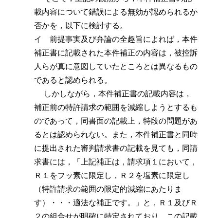
載内容について錯誤による無効が認められるか
否かを，以下に検討する。
イ 前提事実及び弁論の全趣旨によれば，本件
補正書に記載された本件補正の内容は，被控訴
人らが真に意図していたところとは異なるもの
であると認められる。
しかしながら，本件補正書の記載内容は，
補正前の特許請求の範囲を減縮しようとするも
のであって，同書面の記載上，特段の問題があ
るとは認められない。また，本件補正書と同時
に提出された審判請求書の記載を見ても，同請
求書には，「上記補正は，請求項１において，
Ｒ
１
をフッ素に限定し，Ｒ
２
を塩素に限定し
（特許請求の範囲の限定的減縮にあたりま
す）・・・適法な補正です。」と，Ｒ
１
及びＲ
２
の組合せが明確に特定されており，この記載