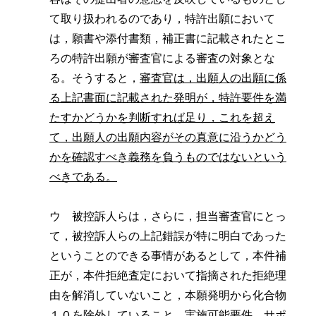
て取り扱われるのであり，特許出願において
は，願書や添付書類，補正書に記載されたとこ
ろの特許出願が審査官による審査の対象とな
る。そうすると，
審査官は，出願人の出願に係
る上記書面に記載された発明が，特許要件を満
たすかどうかを判断すれば足り，これを超え
て，出願人の出願内容がその真意に沿うかどう
かを確認すべき義務を負うものではないという
べきである。
ウ 被控訴人らは，さらに，担当審査官にとっ
て，被控訴人らの上記錯誤が特に明白であった
ということのできる事情があるとして，本件補
正が，本件拒絶査定において指摘された拒絶理
由を解消していないこと，本願発明から化合物
１０を除外していること，実施可能要件，サポ