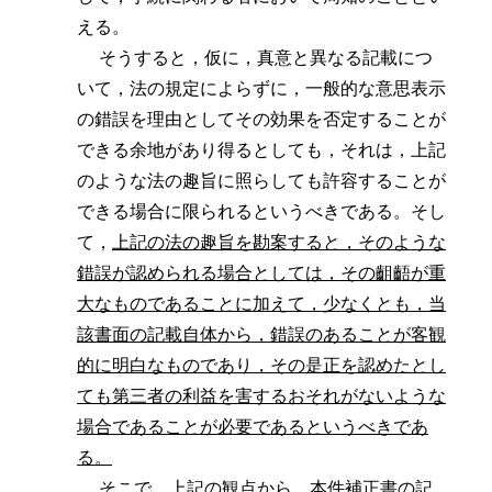
える。
そうすると，仮に，真意と異なる記載につ
いて，法の規定によらずに，一般的な意思表示
の錯誤を理由としてその効果を否定することが
できる余地があり得るとしても，それは，上記
のような法の趣旨に照らしても許容することが
できる場合に限られるというべきである。そし
て，
上記の法の趣旨を勘案すると，そのような
錯誤が認められる場合としては，その齟齬が重
大なものであることに加えて，少なくとも，当
該書面の記載自体から，錯誤のあることが客観
的に明白なものであり，その是正を認めたとし
ても第三者の利益を害するおそれがないような
場合であることが必要であるというべきであ
る。
そこで，上記の観点から，本件補正書の記