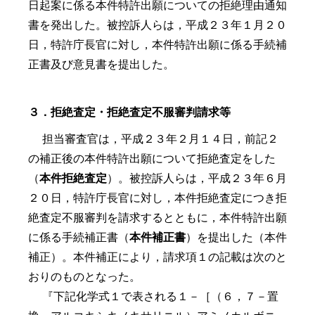
日起案に係る本件特許出願についての拒絶理由通知
書を発出した。被控訴人らは，平成２３年１月２０
日，特許庁長官に対し，本件特許出願に係る手続補
正書及び意見書を提出した。
３．拒絶査定・拒絶査定不服審判請求等
担当審査官は，平成２３年２月１４日，前記２
の補正後の本件特許出願について拒絶査定をした
（
本件拒絶査定
）。被控訴人らは，平成２３年６月
２０日，特許庁長官に対し，本件拒絶査定につき拒
絶査定不服審判を請求するとともに，本件特許出願
に係る手続補正書（
本件補正書
）を提出した（本件
補正）。本件補正により，請求項１の記載は次のと
おりのものとなった。
『下記化学式１で表される１－［（６，７－置