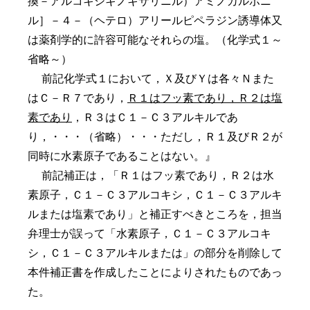
換－アルコキシキノキサリニル）アミノカルボニ
ル］－４－（ヘテロ）アリールピペラジン誘導体又
は薬剤学的に許容可能なそれらの塩。（化学式１～
省略～）
前記化学式１において，Ｘ及びＹは各々Ｎまた
はＣ－Ｒ
７
であり，
Ｒ
１
はフッ素であり，Ｒ
２
は塩
素であり
，Ｒ
３
はＣ
１
－Ｃ
３
アルキルであ
り，・・・（省略）・・・ただし，Ｒ
１
及びＲ
２
が
同時に水素原子であることはない。』
前記補正は，「Ｒ
１
はフッ素であり，Ｒ
２
は水
素原子，Ｃ
１
－Ｃ
３
アルコキシ，Ｃ
１
－Ｃ
３
アルキ
ルまたは塩素であり」と補正すべきところを，担当
弁理士が誤って「水素原子，Ｃ
１
－Ｃ
３
アルコキ
シ，Ｃ
１
－Ｃ
３
アルキルまたは」の部分を削除して
本件補正書を作成したことによりされたものであっ
た。