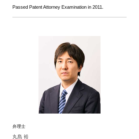
Passed Patent Attorney Examination in 2011.
弁理士
丸島 裕