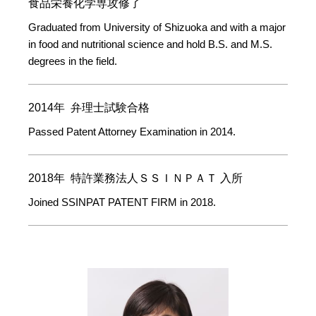
食品栄養化学専攻修了
Graduated from University of Shizuoka and with a major
in food and nutritional science and hold B.S. and M.S.
degrees in the field.
2014年 弁理士試験合格
Passed Patent Attorney Examination in 2014.
2018年 特許業務法人ＳＳＩＮＰＡＴ 入所
Joined SSINPAT PATENT FIRM in 2018.