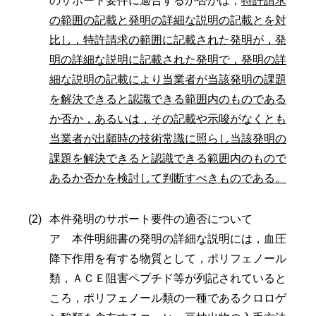
のサポート要件に適合するか否かは，
特許請求
の範囲の記載と発明の詳細な説明の記載とを対
比し，特許請求の範囲に記載された発明が，発
明の詳細な説明に記載された発明で，発明の詳
細な説明の記載により当業者が当該発明の課題
を解決できると認識できる範囲内のものである
か否か，あるいは，その記載や示唆がなくとも
当業者が出願時の技術常識に照らし当該発明の
課題を解決できると認識できる範囲内のもので
あるか否かを検討して判断すべきものである。
本件発明のサポート要件の適否について
ア 本件明細書の発明の詳細な説明には，血圧
降下作用を有する物質として，ポリフェノール
類，ＡＣＥ阻害ペプチド等が列記されていると
ころ，ポリフェノール類の一種であるクロロゲ