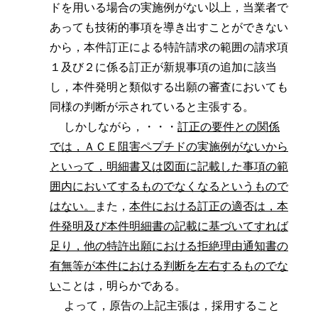
ドを用いる場合の実施例がない以上，当業者で
あっても技術的事項を導き出すことができない
から，本件訂正による特許請求の範囲の請求項
１及び２に係る訂正が新規事項の追加に該当
し，本件発明と類似する出願の審査においても
同様の判断が示されていると主張する。
しかしながら，・・・
訂正の要件との関係
では，ＡＣＥ阻害ペプチドの実施例がないから
といって，明細書又は図面に記載した事項の範
囲内においてするものでなくなるというもので
はない。
また，
本件における訂正の適否は，本
件発明及び本件明細書の記載に基づいてすれば
足り，他の特許出願における拒絶理由通知書の
有無等が本件における判断を左右するものでな
い
ことは，明らかである。
よって，原告の上記主張は，採用すること