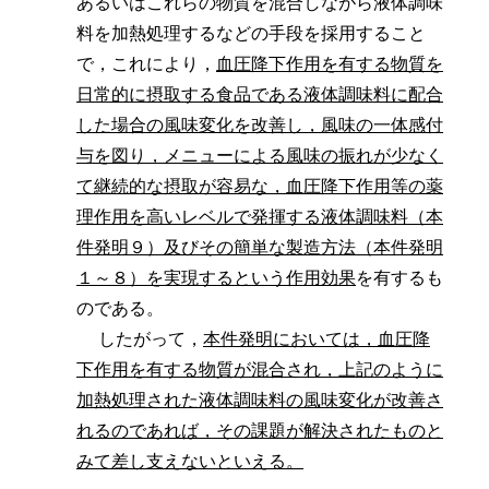
あるいはこれらの物質を混合しながら液体調味
料を加熱処理するなどの手段を採用すること
で，これにより，
血圧降下作用を有する物質を
日常的に摂取する食品である液体調味料に配合
した場合の風味変化を改善し，風味の一体感付
与を図り，メニューによる風味の振れが少なく
て継続的な摂取が容易な，血圧降下作用等の薬
理作用を高いレベルで発揮する液体調味料（本
件発明９）及びその簡単な製造方法（本件発明
１～８）を実現するという作用効果
を有するも
のである。
したがって，
本件発明においては，血圧降
下作用を有する物質が混合され，上記のように
加熱処理された液体調味料の風味変化が改善さ
れるのであれば，その課題が解決されたものと
みて差し支えないといえる。