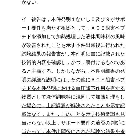
かない。
イ 被告は，本件発明１ないし５及び９がサポ
ート要件を満たす根拠として，ＡＣＥ阻害ペプ
チドを添加して加熱処理した液体調味料の風味
が改善されたことを示す本件出願後に行われた
試験結果の報告書が，本件明細書に記載された
技術的内容を確認し，かつ，裏付けるものであ
ると主張する。しかしながら，
本件明細書の発
明の詳細な説明には，その他にＡＣＥ阻害ペプ
チドを本件発明における血圧降下作用を有する
物質として液体調味料に混同して加熱処理をし
た場合に，上記課題が解決されたことを示す記
載はなく，また，このことを示す技術常識も見
当たらない以上，サポート要件の適否の判断に
当たって，本件出願後にされた試験の結果を参