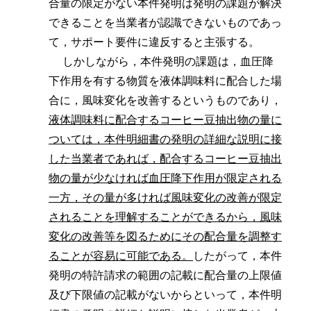
合量の限定がない本件発明は発明の課題が解決
できることを当業者が認識できないものであっ
て，サポート要件に違反すると主張する。
しかしながら，本件発明の課題は，血圧降
下作用を有する物質を液体調味料に配合した場
合に，風味変化を改善するというものであり，
液体調味料に配合するコーヒー豆抽出物の量に
ついては，本件明細書の発明の詳細な説明に接
した当業者であれば，配合するコーヒー豆抽出
物の量が少なければ血圧降下作用が限定される
一方，その量が多ければ風味変化の改善が限定
されることを理解することができるから，風味
変化の改善等を図るためにその配合量を調整す
ることが容易に可能である。
したがって，本件
発明の特許請求の範囲の記載に配合量の上限値
及び下限値の記載がないからといって，本件明