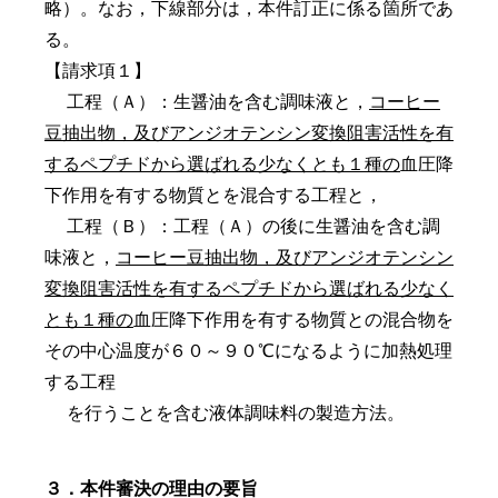
略）。なお，下線部分は，本件訂正に係る箇所であ
る。
【請求項１】
工程（Ａ）：生醤油を含む調味液と，
コーヒー
豆抽出物，及びアンジオテンシン変換阻害活性を有
するペプチドから選ばれる少なくとも１種の
血圧降
下作用を有する物質とを混合する工程と，
工程（Ｂ）：工程（Ａ）の後に生醤油を含む調
味液と，
コーヒー豆抽出物，及びアンジオテンシン
変換阻害活性を有するペプチドから選ばれる少なく
とも１種の
血圧降下作用を有する物質との混合物を
その中心温度が６０～９０℃になるように加熱処理
する工程
を行うことを含む液体調味料の製造方法。
３．本件審決の理由の要旨