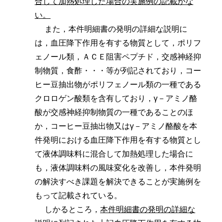
合して加熱処理した場合の実施例の記載がな
い。
また，本件明細書の発明の詳細な説明に
は，血圧降下作用を有する物質として，ポリフ
ェノール類，ＡＣＥ阻害ペプチド，交感神経抑
制物質，食酢・・・等が列記されており，コー
ヒー豆抽出物がポリフェノール類の一種である
クロロゲン酸類を含有しており，γ－アミノ酪
酸が交感神経抑制物質の一種であることのほ
か，コーヒー豆抽出物又はγ－アミノ酪酸を本
件発明における血圧降下作用を有する物質とし
て液体調味料に混合して加熱処理した場合に
も，液体調味料の風味変化を改善し，本件発明
の解決すべき課題を解決できることが実施例を
もって記載されている。
しかるところ，
本件明細書の発明の詳細な