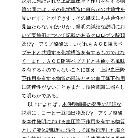
説明に列記された上記血圧降下作用を有する物
質の間には，その化学構造に何らかの共通性を
見いだすことができず，その風味にも共通性が
見当たらないばかりか，発明の詳細な説明にお
いて実施例について記載のあるクロロゲン酸類
及びγ－アミノ酪酸は，いずれもＡＣＥ阻害ペ
プチドと共通する化学構造を有するものではな
く，また，ＡＣＥ阻害ペプチドと共通する風味
を有するものでもないことに加え，上記血圧降
下作用を有する物質の風味とその血圧降下作用
に関連性がない
こともまた，技術常識に照らし
て明らかである。
以上によれば，
本件明細書の発明の詳細な
説明に，コーヒー豆抽出物及びγ－アミノ酪酸
を本件発明における血圧降下作用を有する物質
として液体調味料に混合して加熱処理した場合