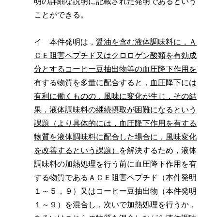
明の詳細な説明に記載された発明であるという
ことができる。
イ 本件発明は，
醤油を含む液体調味料に，Ａ
ＣＥ阻害ペプチド又はクロロゲン酸類を有効成
分とするコーヒー豆抽出物等の血圧降下作用を
有する物質を多量に配合すると，血圧降下には
有利に働くものの，風味に変化が生じ，その結
果，液体調味料の継続摂取が困難になるという
課題（より具体的には，血圧降下作用を有する
物質を液体調味料に配合した場合に，風味変化
を改善するという課題）
を解決するため，液体
調味料の加熱処理を行う前に血圧降下作用を有
する物質であるＡＣＥ阻害ペプチド（本件発明
１～５，９）又はコーヒー豆抽出物（本件発明
１～９）を混合し，次いで加熱処理を行うか，