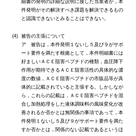
細書の発明の詳細な説明に接した当業者が，本
件発明がその解決すべき課題を解決できるもの
と認識できないとみることはできない。
被告の主張について
ア 被告は，本件発明１ないし５及び９がサポ
ート要件を満たす根拠として，本件明細書には
好ましいＡＣＥ阻害ペプチドの種類，血圧降下
作用が期待できるＡＣＥ阻害活性の具体的な濃
度の数値，ＡＣＥ阻害ペプチドの市販品等が具
体的に記載されていると主張する。しかしなが
ら，これらの記載は，ＡＣＥ阻害ペプチドを混
合し加熱処理をした液体調味料の風味変化が改
善されるか否かとは無関係の事項であって，本
件発明１ないし５及び９がサポート要件を満た
すか否かとは，関係のない記載であるというほ