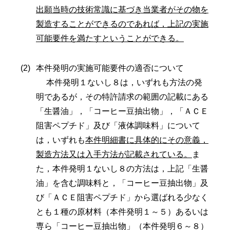
出願当時の技術常識に基づき当業者がその物を
製造することができるのであれば，上記の実施
可能要件を満たすということができる。
本件発明の実施可能要件の適否について
本件発明１ないし８は，いずれも方法の発
明であるが，その特許請求の範囲の記載にある
「生醤油」，「コーヒー豆抽出物」，「ＡＣＥ
阻害ペプチド」及び「液体調味料」について
は，いずれも
本件明細書に具体的にその意義，
製造方法又は入手方法が記載されている。
ま
た，本件発明１ないし８の方法は，上記「生醤
油」を含む調味料と，「コーヒー豆抽出物」及
び「ＡＣＥ阻害ペプチド」から選ばれる少なく
とも１種の原材料（本件発明１～５）あるいは
専ら「コーヒー豆抽出物」（本件発明６～８）