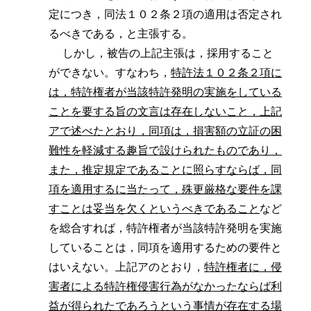
定につき，同法１０２条２項の適用は否定され
るべきである，と主張する。
しかし，被告の上記主張は，採用すること
ができない。すなわち，
特許法１０２条２項に
は，特許権者が当該特許発明の実施をしている
ことを要する旨の文言は存在しないこと，上記
アで述べたとおり，同項は，損害額の立証の困
難性を軽減する趣旨で設けられたものであり，
また，推定規定であることに照らすならば，同
項を適用するに当たって，殊更厳格な要件を課
すことは妥当を欠くというべきであること
など
を総合すれば，特許権者が当該特許発明を実施
していることは，同項を適用するための要件と
はいえない。上記アのとおり，
特許権者に，侵
害者による特許権侵害行為がなかったならば利
益が得られたであろうという事情が存在する場