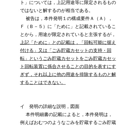
ト」については，上記用途等に限定されるもの
ではないと解するのが相当である。
被告は，本件発明１の構成要件Ａ（Ａ），
Ｆ（Ｂ－５）に「ために」と記載されているこ
とから，用途が限定されていると主張するが，
上記「ために」との記載は，「回転可能に据え
付ける」又は「ごみ貯蔵カセットの支持・回
転」というごみ貯蔵カセットをごみ貯蔵カセッ
ト回転装置に係合させることの目的を表すにす
ぎず，それ以上に他の用途を排除するものと解
することはできない。
イ 発明の詳細な説明，図面
本件明細書の記載によると，本件発明は，
例えばおむつのようなごみを貯蔵するごみ貯蔵