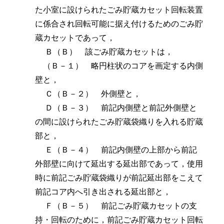
た小室に設けられたごみ貯蔵カセット回転装置
に係合され回転可能に据え付けるためのごみ貯
蔵カセットであって，
Ｂ（Ｂ） 該ごみ貯蔵カセットは，
（Ｂ－１） 略円柱状のコアを画定する内側
壁と，
Ｃ（Ｂ－２） 外側壁と，
Ｄ（Ｂ－３） 前記内側壁と前記外側壁と
の間に設けられたごみ貯蔵袋織りを入れる貯蔵
部と，
Ｅ（Ｂ－４） 前記内側壁の上部から前記
外部壁に向けて延出する延出部であって，使用
時に前記ごみ貯蔵袋織りが前記延出部をこえて
前記コア内へ引き出される延出部と，
Ｆ（Ｂ－５） 前記ごみ貯蔵カセットの支
持・回転のために，前記ごみ貯蔵カセット回転