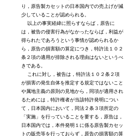
り，原告製カセットの日本国内での売上げが減
少していることが認められる。
以上の事実経緯に照らすならば，原告に
は，被告の侵害行為がなかったならば，利益が
得られたであろうという事情が認められるか
ら，原告の損害額の算定につき，特許法１０２
条２項の適用が排除される理由はないというべ
きである。
これに対し，被告は，特許法１０２条２項
が損害の発生自体を推定する規定ではないこと
や属地主義の原則の見地から，同項が適用され
るためには，特許権者が当該特許発明につい
て，日本国内において，同法２条３項所定の
「実施」を行っていることを要する，原告は，
日本国内では，本件発明１に係る原告製カセッ
トの販売等を行っておらず，原告の損害額の算