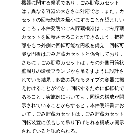
機器に関する発明であり，ごみ貯蔵カセット
は，異なる容器の大きさに対応でき，また，カ
セットの回転抵抗を最小にすることが望ましい
ところ，本件発明のごみ貯蔵機器は，ごみ貯蔵
カセットを回転させることができるよう，把持
部をもつ外側の回転可能な円板を備え，回転可
能な円板はごみ貯蔵カセットと係合しており，
さらに，ごみ貯蔵カセットは，その外側円筒状
壁周りの環状フランジから吊るすように設計さ
れている結果，多数の異なるタイプの容器に据
え付けることができ，回転するために低抵抗で
あること，実施例においても，同様の構成が開
示されていることからすると，本件明細書にお
いて，ごみ貯蔵カセットは，ごみ貯蔵カセット
回転装置に係合して吊り下げられる構成が開示
されていると認められる。