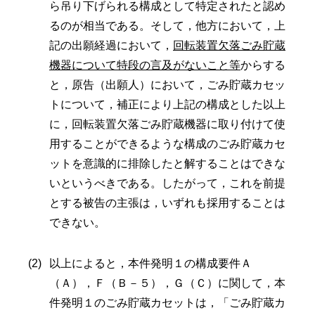
ら吊り下げられる構成として特定されたと認め
るのが相当である。そして，他方において，上
記の出願経過において，
回転装置欠落ごみ貯蔵
機器について特段の言及がないこと等
からする
と，原告（出願人）において，ごみ貯蔵カセッ
トについて，補正により上記の構成とした以上
に，回転装置欠落ごみ貯蔵機器に取り付けて使
用することができるような構成のごみ貯蔵カセ
ットを意識的に排除したと解することはできな
いというべきである。したがって，これを前提
とする被告の主張は，いずれも採用することは
できない。
以上によると，本件発明１の構成要件Ａ
（Ａ），Ｆ（Ｂ－５），Ｇ（Ｃ）に関して，本
件発明１のごみ貯蔵カセットは，「ごみ貯蔵カ