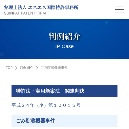
判例紹介
IP Case
TOP
判例紹介
ごみ貯蔵機器事件
特許法・実用新案法 関連判決
平成２４年（ネ）第１００１５号
ごみ貯蔵機器事件