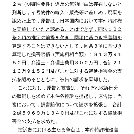
２号（明確性要件）違反の無効理由は存在しないと
判断し，イ号物件の輸入・販売等の差止め，廃棄を
認めた上で，
原告は，日本国内において本件特許権
を実施していたと認めることはできず，同法１０２
条２項の推定の前提を欠き，同項に基づき損害額を
算定することはできない
として，同条３項に基づき
算定した損害賠償（実施料相当額）１８１３万９１
５２円，弁護士・弁理士費用３００万円，合計２１
１３万９１５２円及びこれに対する遅延損害金の支
払を認めるとともに、被告の請求を棄却した。
これに対し，原告と被告は，それぞれ敗訴部分
の取消しを求めて本件各控訴を提起し，原告は，当
審において，損害賠償について請求を拡張し，合計
２億５９６９万１３４０円及びこれに対する遅延損
害金の支払を求めた。
控訴審における主たる争点は，本件特許権侵害