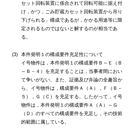
セット回転装置に係合されて回転可能に据え付
け，かつ，ごみ貯蔵カセット回転装置から吊り
下げられる」構成であるが，かかる用途等に限
定されるものではないと解するのが相当であ
る。
本件発明１の構成要件充足性について
イ号物件は，本件発明１の構成要件Ｂ～Ｅ（Ｂ
～Ｂ－４）を充足することは，当事者間におい
て争いがない。また、証拠及び弁論の全趣旨か
ら、イ号物件は，構成要件Ａ（Ａ），Ｆ（Ｂ－
５），Ｇ（Ｃ）を充足する。したがって，イ号
物件は，本件発明１の構成要件Ａ（Ａ）～Ｇ
（Ｄ）のすべての構成要件を充足し，その技術
的範囲に属している。