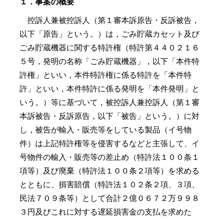
１．事案の概要
控訴人兼被控訴人（第１審本訴原告・反訴被告，
以下「原告」という。）は，ごみ貯蔵カセット及び
ごみ貯蔵機器に関する特許権（特許第４４０２１６
５号，発明の名称「ごみ貯蔵機器」，以下「本件特
許権」といい，本件特許権に係る特許を「本件特
許」といい，本件特許に係る発明を「本件発明」と
いう。）等に基づいて，被控訴人兼控訴人（第１審
本訴被告・反訴原告，以下「被告」という。）に対
し，被告が輸入・販売等をしている製品（イ号物
件）は上記特許権等を侵害するなどと主張して、イ
号物件の輸入・販売等の差止め（特許法１００条１
項等）及び廃棄（特許法１００条２項等）を求める
とともに、損害賠償（特許法１０２条２項、３項、
民法７０９条等）として合計２億０６７２万９９８
３円及びこれに対する遅延損害金の支払を求めた