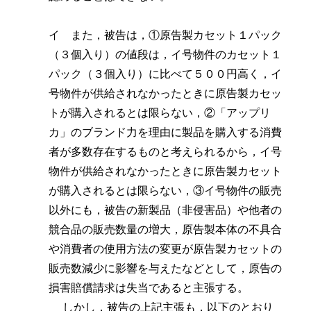
イ また，被告は，①原告製カセット１パック
（３個入り）の値段は，イ号物件のカセット１
パック（３個入り）に比べて５００円高く，イ
号物件が供給されなかったときに原告製カセッ
トが購入されるとは限らない，②「アップリ
カ」のブランド力を理由に製品を購入する消費
者が多数存在するものと考えられるから，イ号
物件が供給されなかったときに原告製カセット
が購入されるとは限らない，③イ号物件の販売
以外にも，被告の新製品（非侵害品）や他者の
競合品の販売数量の増大，原告製本体の不具合
や消費者の使用方法の変更が原告製カセットの
販売数減少に影響を与えたなどとして，原告の
損害賠償請求は失当であると主張する。
しかし，被告の上記主張も，以下のとおり