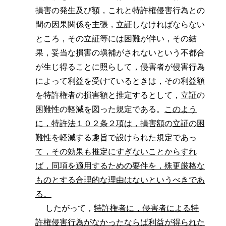
損害の発生及び額，これと特許権侵害行為との
間の因果関係を主張，立証しなければならない
ところ，その立証等には困難が伴い，その結
果，妥当な損害の塡補がされないという不都合
が生じ得ることに照らして，侵害者が侵害行為
によって利益を受けているときは，その利益額
を特許権者の損害額と推定するとして，立証の
困難性の軽減を図った規定である。
このよう
に，特許法１０２条２項は，損害額の立証の困
難性を軽減する趣旨で設けられた規定であっ
て，その効果も推定にすぎないことからすれ
ば，同項を適用するための要件を，殊更厳格な
ものとする合理的な理由はないというべきであ
る。
したがって，
特許権者に，侵害者による特
許権侵害行為がなかったならば利益が得られた