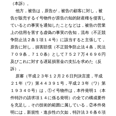
（本訴）。
他方，被告は，原告が，被告の顧客に対し，被
告が販売するイ号物件が原告の知的財産権を侵害し
ているとの事実を通知したことなどは，被告の営業
上の信用を害する虚偽の事実の告知，流布（不正競
争防止法２条１項１４号）に該当すると主張して，
原告に対し，損害賠償（不正競争防止法４条，民法
７０９条，７１０条）として７５２７万４６９６円
及びこれに対する遅延損害金の支払を求めた（反
訴）。
原審（平成２３年１２月２６日判決言渡，平成
２１年（ワ）第４４３９１号，平成２３年（ワ）第
１９３４０号）は，①イ号物件は，本件発明１（本
件特許の請求項１４に係る発明）の全ての構成要件
を充足し，その技術的範囲に属している，②本件発
明には，新規性・進歩性の欠如，特許法３６条６項