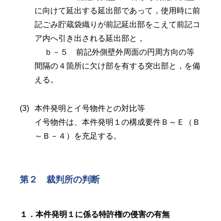
に向けて延出する延出部であって，使用時に前
記ごみ貯蔵袋織りが前記延出部をこえて前記コ
ア内へ引き出される延出部と，
ｂ－５ 前記外側壁外周面の円周方向の等
間隔の４箇所に欠け部を有する突出部と，を備
える。
本件発明とイ号物件との対比等
イ号物件は、本件発明１の構成要件Ｂ～Ｅ（Ｂ
～Ｂ－４）を充足する。
第２ 裁判所の判断
１．本件発明１に係る特許権の侵害の有無