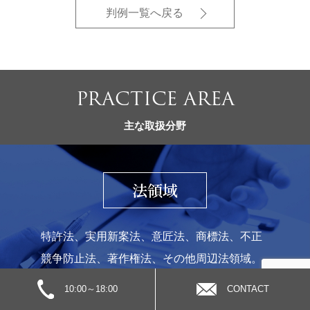
判例一覧へ戻る
PRACTICE AREA
主な取扱分野
法領域
特許法、実用新案法、意匠法、商標法、不正
競争防止法、著作権法、その他周辺法領域。
10:00～18:00
CONTACT