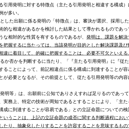
る引用発明に対する特徴点（主たる引用発明と相違する構成）
例が多い。
とした出願に係る発明の「特徴点」は、審決が選択、採用した
術的な相違があるかを検討した結果として導かれるものであっ
うな相対的な性質を有するものであるが、
発明は、課題を解決
を把握するに当たっては、当該発明が目的とした解決課題及び
相違に着目して、的確に把握することは、必要不可欠といえる
るか否かを判断するに当たり、「『主たる引用発明』に『従た
することによって、前記相違点に係る構成に到達することが容
とが必要となるが、その前提として、従たる引用発明等の内容
発明等」は、出願前に公知でありさえすれば足りるのであって
、実務上、特定の技術が周知であるとすることにより、「主た
構成に到達することが容易である」との立証命題についての検
ということは、上記の立証命題の成否に関する判断過程におい
したり、抽象化したりすることを許容することを意味するもの