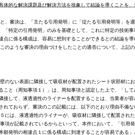
具体的な解決課題及び解決方法を捨象して結論を導くことを、
と、審決は、「主たる引用発明」に「従たる引用発明等」を適
、「特定の引用発明」のみを基礎として、これに特定の技術事
違点に係る構成は、容易に想到することができるとの結論を導
このような審決の理由づけをしたことの適否について、上記の
壁のない表面に隣接して吸収材が配置されたシート状部材にお
ること（周知事項１）」は、周知事項と認定した上で、「して
隣接して、液透過性のライナーを配置することは、当業者が容
されておらず、審決のこの記載には、以下のとおり理由不備な
５には、液透過性のライナーが、吸収材に隣接して配置された
事項が記載されているからといって、本件において、「引用発
本願発明の相違点１に係る構成に到達することが容易である」