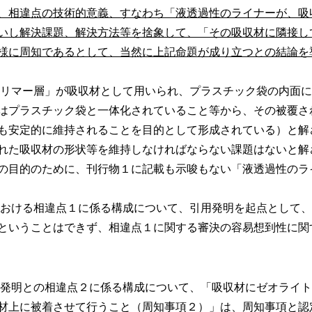
、相違点の技術的意義、すなわち「液透過性のライナーが、吸
いし解決課題、解決方法等を捨象して、「その吸収材に隣接し
様に周知であるとして、当然に上記命題が成り立つとの結論を
リマー層」が吸収材として用いられ、プラスチック袋の内面に
はプラスチック袋と一体化されていること等から、その被覆さ
も安定的に維持されることを目的として形成されている）と解
れた吸収材の形状等を維持しなければならない課題はないと解
の目的のために、刊行物１に記載も示唆もない「液透過性のラ
おける相違点１に係る構成について、引用発明を起点として、
ということはできず、相違点１に関する審決の容易想到性に関
発明との相違点２に係る構成について、「吸収材にゼオライト
材上に被着させて行うこと（周知事項２）」は、周知事項と認