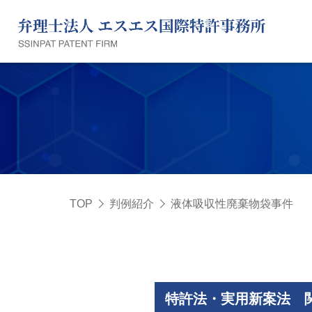
TOP
判例紹介
液体吸収性廃棄物袋事件
特許法・実用新案法 