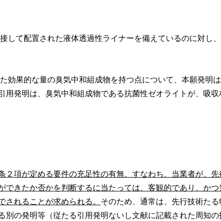
接して配置された液体透過性ライナーを備えているのに対し、
た効果的な量の臭気中和組成物を持つ点について、本願発明は
引用発明は、臭気中和組成物である抗菌性ゼオライトが、吸収
条２項が定める要件の充足性の有無、すなわち、当業者が、先
ができたか否かを判断するに当たっては、客観的であり、かつ
でされることが求められる。
そのため、通常は、先行技術たる
る別の発明等（従たる引用発明ないし文献に記載された周知の