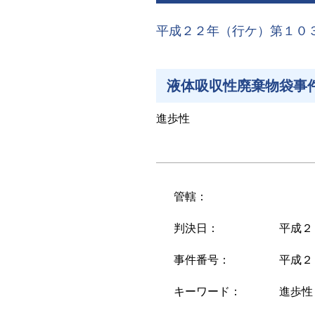
平成２２年（行ケ）第１０
液体吸収性廃棄物袋事
進歩性
管轄：
判決日：
平成２
事件番号：
平成２
キーワード：
進歩性