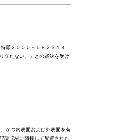
特願２０００－５８２３１４
り立たない。」との審決を受け
、かつ内表面および外表面を有
記吸収材に隣接して配置された