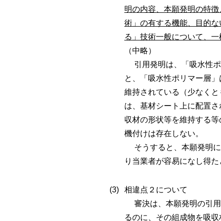
明の内容、本願発明の特徴
術」の有する機能、目的な
る」技術一般について、一
（中略）
引用発明は、「吸水性ポ
と、「吸水性ポリマー層」
維持されている（少なくと
は、基材シート上に配置さ
収材の形状等を維持する等
機付けは存在しない。
そうすると、本願発明に
り当業者が容易になし得た
相違点２について
審決は、本願発明の引用
るのに、その組成物を吸収