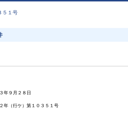
３５１号
件
３年９月２８日
２年（行ケ）第１０３５１号