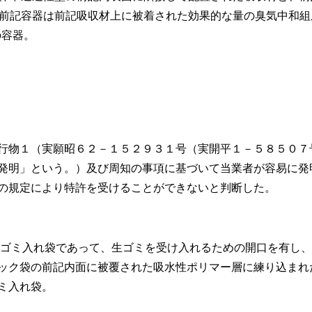
前記容器は前記吸収材上に被着された効果的な量の臭気中和組
容器。
行物１（実願昭６２－１５２９３１号（実開平１－５８５０７
発明」という。）及び周知の事項に基づいて当業者が容易に発
の規定により特許を受けることができないと判断した。
ゴミ入れ袋であって、生ゴミを受け入れるための開口を有し、
ック袋の前記内面に被覆された吸水性ポリマー層に練り込まれ
ミ入れ袋。