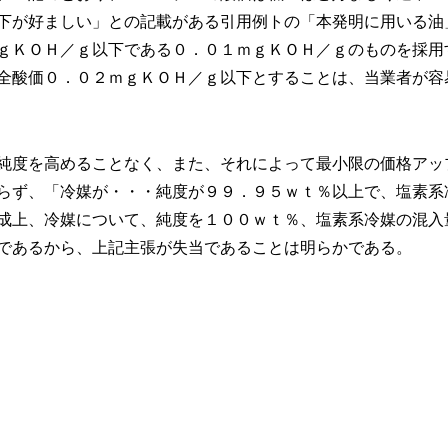
下が好ましい」との記載がある引用例トの「本発明に用いる油
ｇＫＯＨ／ｇ以下である０．０１ｍｇＫＯＨ／ｇのものを採用
全酸価０．０２ｍｇＫＯＨ／ｇ以下とすることは、当業者が容
純度を高めることなく、また、それによって最小限の価格アッ
らず、「冷媒が・・・純度が９９．９５ｗｔ％以上で、塩素系
成上、冷媒について、純度を１００ｗｔ％、塩素系冷媒の混入
であるから、上記主張が失当であることは明らかである。