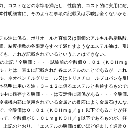
力、コストなどの水準を満たし、性能的、コスト的に実用に耐
本件明細書に、そのような事項の記載又は示唆は全くないから
テル油に係る、ポリオールと直鎖又は側鎖のアルキル系脂肪酸
価、粘度指数の各限定をすべて満たすようなエステル油は、引
ても、これが記載されているということはできない。
の上記「全酸価：・・・試験前の全酸価０．０１（ＫＯＨｍｇ
ル」とは、表１に記載された各エステルのことであるが、これ
ル、ネオペンチルグリコール又はトリメチロールプロパンを反
本発明に用いる油」３～１２に係るエステルと共通するもので
ル中に残存する酸価・・・は安定性に関係がある・・・全酸価
冷凍機内部に使用されている金属との反応により金属石けんな
で、全酸価は０．０１（ＫＯＨｍｇ／ｇ）以下であることが好
って、全酸価が０．０１ｍｇＫＯＨ／ｇ以下であるものが、好
、上記のとおり、「エステルの酸価は低いほど好ましく通常０