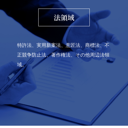
法領域
特許法、実用新案法、意匠法、商標法、不
正競争防止法、著作権法、その他周辺法領
域。