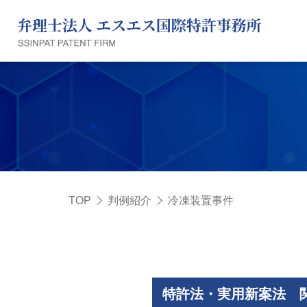
TOP
判例紹介
冷凍装置事件
特許法・実用新案法 