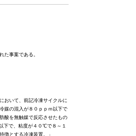
れた事案である。
において、前記冷凍サイクルに
冷媒の混入が８０ｐｐｍ以下で
肪酸を無触媒で反応させたもの
以下で、粘度が４０℃で８～１
特徴とする冷凍装置。」