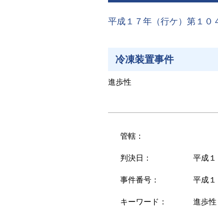
平成１７年（行ケ）第１０
冷凍装置事件
進歩性
管轄：
判決日：
平成１
事件番号：
平成１
キーワード：
進歩性