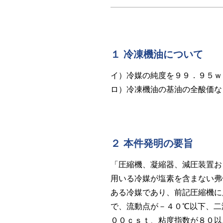
１ 冷凍機油について
イ）冷媒の純度を９９．９５ｗ
ロ）冷凍機油の基油の全酸価な
２ 本件発明の要旨
「圧縮機、凝縮器、減圧装置お
用いる冷媒が塩素を含まない弗
ある冷媒であり、前記圧縮機に
で、流動点が－４０℃以下、二
００ｃｓｔ、粘度指数が８０以