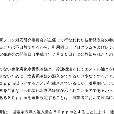
庫フロン対応研究委員会が主催して行なわれた技術発表会の参
ることは不自然であるから、引用例ロ（プログラムおよびレジ
記発表会の開催日（平成４年７月３０日）に公然知られたもの
まない弗化炭化水素系冷媒と、冷凍機油としてエステル油とを
せないために、塩素系冷媒の混入をできるだけ少なくすること
０ｐｐｍ以下とすることが記載されているほか、引用例ハ、ホ
素を含まない弗化炭化水素系冷媒が示されているのであるから
ある８０ｐｐｍを選択設定することは、当業者において容易に
明は、塩素系冷媒の混入量を８０ｐｐｍとすることにより、徒