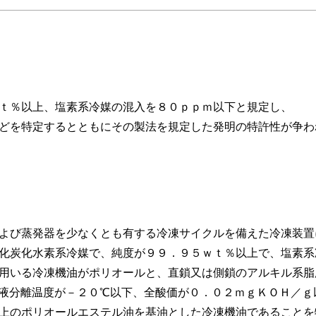
ｔ％以上、塩素系冷媒の混入を８０ｐｐｍ以下と規定し、
どを特定するとともにその製法を規定した発明の特許性が争わ
よび蒸発器を少なくとも有する冷凍サイクルを備えた冷凍装置
化炭化水素系冷媒で、純度が９９．９５ｗｔ％以上で、塩素系
用いる冷凍機油がポリオールと、直鎖又は側鎖のアルキル系脂
液分離温度が－２０℃以下、全酸価が０．０２ｍｇＫＯＨ／ｇ
上のポリオールエステル油を基油とした冷凍機油であることを