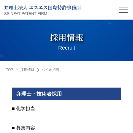
採用情報
Recruit
TOP
採用情報
バイオ担当
弁理士・技術者採用
■ 化学担当
■ 募集内容