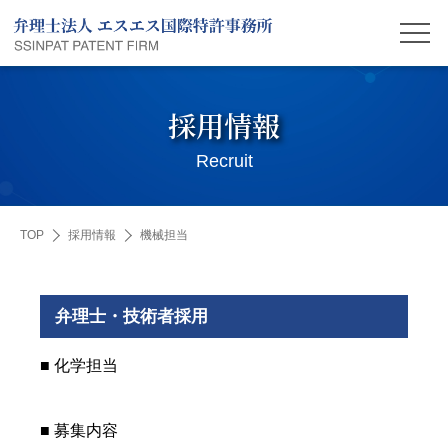
採用情報
Recruit
TOP
採用情報
機械担当
弁理士・技術者採用
■ 化学担当
■ 募集内容